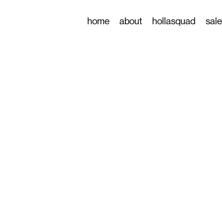
home
about
hollasquad
sal