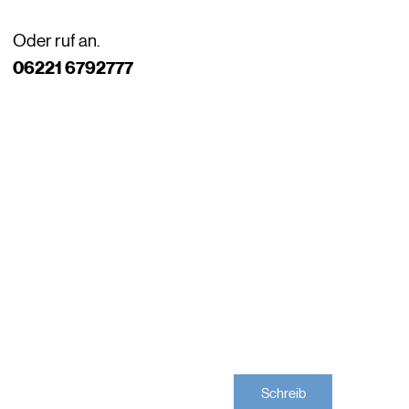
Oder ruf an.
06221 6792777
Schreib